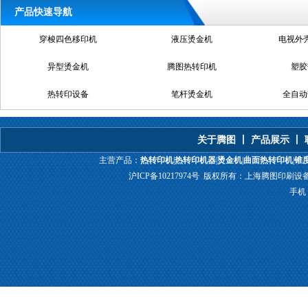
产品快速导航
穿梭四色移印机
液压烫金机
电视外
异型烫金机
腾图热转印机
塑胶
热转印设备
笔杆烫金机
全自动
腾图热转印机
真空热转印机
上
关于腾图
丨
产品展示
丨
U形热转印机
增压烫金机
单
主营产品：
热转印机
|
热转印机器
|
烫金机
|
曲面热转印机
|
锥
沪ICP备10217974号
版权所有：上海腾图印刷设备有限公
手机：1