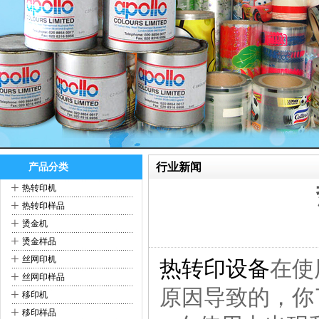
行业新闻
产品分类
+
热转印机
+
热转印样品
+
烫金机
+
烫金样品
+
丝网印机
热转印设备
在使
+
丝网印样品
原因导致的，你
+
移印机
+
移印样品