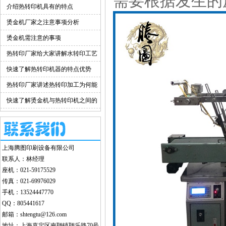
需要根据发生的
介绍热转印机具有的特点
烫金机厂家之注意事项分析
烫金机需注意的事项
热转印厂家给大家讲解水转印工艺
的优点
快速了解热转印机器的特点优势
热转印厂家讲述热转印加工为何能
越走越远
快速了解烫金机与热转印机之间的
差别
上海腾图印刷设备有限公司
联系人：林经理
座机：021-59175529
传真：021-69976029
手机：13524447770
QQ：805441617
邮箱：shtengtu@126.com
地址：上海嘉定区南翔镇翔乐路70号