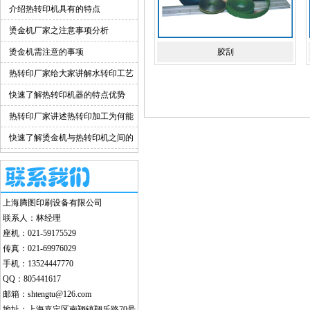
介绍热转印机具有的特点
烫金机厂家之注意事项分析
烫金机需注意的事项
胶刮
热转印厂家给大家讲解水转印工艺
的优点
快速了解热转印机器的特点优势
热转印厂家讲述热转印加工为何能
越走越远
快速了解烫金机与热转印机之间的
差别
上海腾图印刷设备有限公司
联系人：林经理
座机：021-59175529
传真：021-69976029
手机：13524447770
QQ：805441617
邮箱：shtengtu@126.com
地址：上海嘉定区南翔镇翔乐路70号