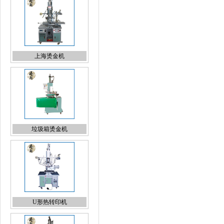
上海烫金机
垃圾箱烫金机
U形热转印机