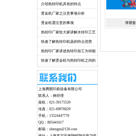
介绍热转印机具有的特点
烫金机厂家之注意事项分析
烫金机需注意的事项
弹塑套
热转印厂家给大家讲解水转印工艺
的优点
快速了解热转印机器的特点优势
热转印厂家讲述热转印加工为何能
越走越远
快速了解烫金机与热转印机之间的
差别
上海腾图印刷设备有限公司
联系人：林经理
座机：021-59175529
传真：021-69976029
手机：13524447770
QQ：805441617
邮箱：shtengtu@126.com
地址：上海嘉定区南翔镇翔乐路70号