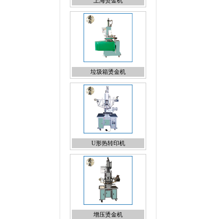
垃圾箱烫金机
U形热转印机
增压烫金机