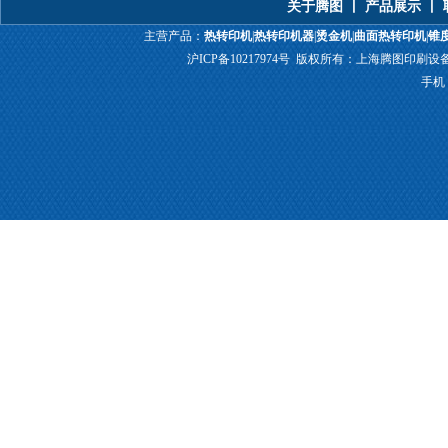
关于腾图
丨
产品展示
丨
U形热转印机
增压烫金机
单
主营产品：
热转印机
|
热转印机器
|
烫金机
|
曲面热转印机
|
锥
沪ICP备10217974号
版权所有：上海腾图印刷设备有限公
塑胶热转印机
手机：1
移印机
热转印花膜