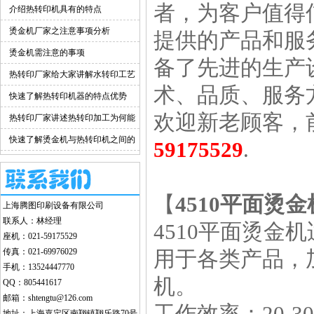
者，为客户值得
介绍热转印机具有的特点
烫金机厂家之注意事项分析
提供的产品和服
烫金机需注意的事项
备了先进的生产
热转印厂家给大家讲解水转印工艺
术、品质、服务方
的优点
快速了解热转印机器的特点优势
欢迎新老顾客，
热转印厂家讲述热转印加工为何能
越走越远
快速了解烫金机与热转印机之间的
59175529
.
差别
【
4510平面烫金
上海腾图印刷设备有限公司
联系人：林经理
4510平面烫
座机：021-59175529
传真：021-69976029
用于各类产品，
手机：13524447770
机。
QQ：805441617
邮箱：shtengtu@126.com
工作效率：20-3
地址：上海嘉定区南翔镇翔乐路70号