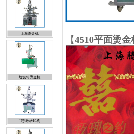
垃圾箱烫金机
【
4510平面烫金
U形热转印机
增压烫金机